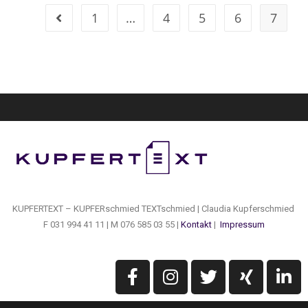
1
…
4
5
6
7
KUPFERTEXT – KUPFERschmied TEXTschmied | Claudia Kupferschmied
F 031 994 41 11 | M 076 585 03 55 |
Kontakt
|
Impressum