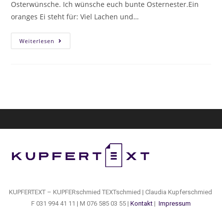
Osterwünsche. Ich wünsche euch bunte Osternester.Ein
oranges Ei steht für: Viel Lachen und…
Weiterlesen
KUPFERTEXT – KUPFERschmied TEXTschmied | Claudia Kupferschmied
F 031 994 41 11 | M 076 585 03 55 |
Kontakt
|
Impressum