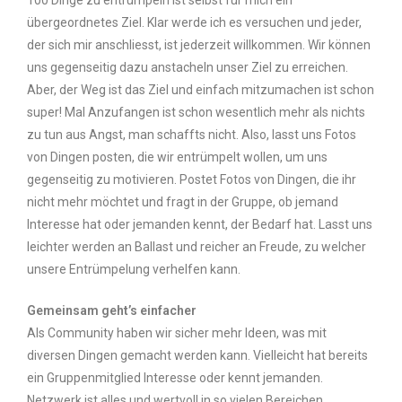
100 Dinge zu entrümpeln ist selbst für mich ein
übergeordnetes Ziel. Klar werde ich es versuchen und jeder,
der sich mir anschliesst, ist jederzeit willkommen. Wir können
uns gegenseitig dazu anstacheln unser Ziel zu erreichen.
Aber, der Weg ist das Ziel und einfach mitzumachen ist schon
super! Mal Anzufangen ist schon wesentlich mehr als nichts
zu tun aus Angst, man schaffts nicht. Also, lasst uns Fotos
von Dingen posten, die wir entrümpelt wollen, um uns
gegenseitig zu motivieren. Postet Fotos von Dingen, die ihr
nicht mehr möchtet und fragt in der Gruppe, ob jemand
Interesse hat oder jemanden kennt, der Bedarf hat. Lasst uns
leichter werden an Ballast und reicher an Freude, zu welcher
unsere Entrümpelung verhelfen kann.
Gemeinsam geht’s einfacher
Als Community haben wir sicher mehr Ideen, was mit
diversen Dingen gemacht werden kann. Vielleicht hat bereits
ein Gruppenmitglied Interesse oder kennt jemanden.
Netzwerk ist alles und wertvoll in so vielen Bereichen.